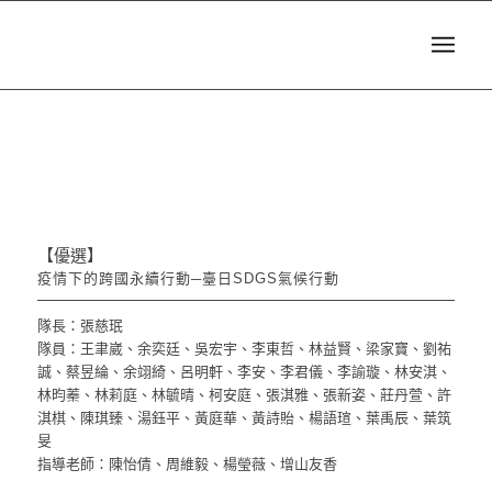
【優選】
疫情下的跨國永續行動─臺日SDGS氣候行動
隊長：張慈珉
隊員：王聿崴、余奕廷、吳宏宇、李東哲、林益賢、梁家寶、劉祐
誠、蔡昱綸、余翊綺、呂明軒、李安、李君儀、李諭璇、林安淇、
林昀蓁、林莉庭、林毓晴、柯安庭、張淇雅、張新姿、莊丹萱、許
淇棋、陳琪臻、湯鈺平、黃庭華、黃詩貽、楊語瑄、葉禹辰、葉筑
旻
指導老師：陳怡倩、周維毅、楊瑩薇、增山友香