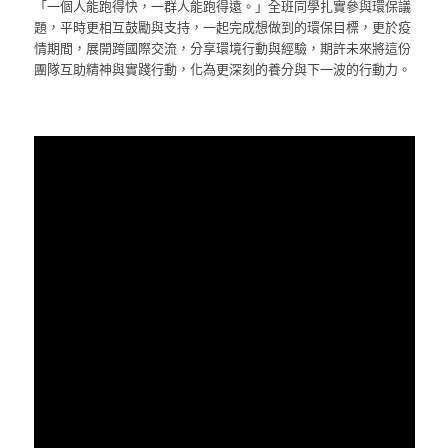
「一個人能跑得快，一群人能跑得遠。」全班同學扎實參與環保議
題，平時更相互鼓勵與支持，一起完成想做到的環保目標，更於疫
情期間，展開跨國際交流，分享環境行動與經驗，期許未來將這份
團隊互助精神與實踐行動，化為更深刻的養分與下一波的行動力。