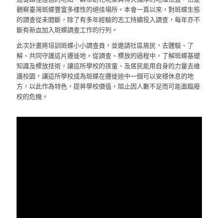
觀察臺灣斑蝶豐富多樣性的絕佳場所。本會一直以來，對斑蝶生態
的調查從未間斷，除了有多年經驗的志工持續投入調查，每年亦不
斷有新血加入斑蝶調查工作的行列。
此次計畫將培訓斑蝶小小調查員，並邀請社區居民，去體驗、了
解、共同守護這片遷徙地。從調查、標放的過程中，了解斑蝶基礎
知識及標放技術，讓這所學校的孩童、及居民能用自身的力量去維
護校園，讓這所學校成為斑蝶在遷徙途中一個可以安穩休息的地
方，以此作為特色，提昇學校價值，阻止因人數不足而可能面臨廢
校的危機。