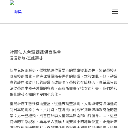
社團法人台灣蝴蝶保育學會
漫漫蝶旅-斑蝶遷徙
新生兒逐漸減少、偏遠地理位置學區的學童逐漸流失，皆是學校面
臨廢校的徵兆。也許你覺得隨著世代的變遷，本該如此。但，難道
真的該屈服於世代的變遷而改變嗎？學校的存續與否，真單單只取
決於學區中孩子數量的多寡，而有所興廢？這次的計畫，我們將和
彰化線芬園鄉的同安國小合作。
臺灣斑蝶生態多樣而豐富，從過去調查發現，大絹斑蝶有漂洋過海
到日本的現象；五、六月時，在陽明山可觀察到斑蝶群聚訪花的盛
景；另一些種類，則會在冬季大量聚集於南部山谷渡冬……，這些
特殊的生態現象，再再令人驚嘆！同安國小的地理位置，正是斑蝶
遷徙路徑經過的地點，群聚訪花現象與得天獨厚的地理位置，恰是