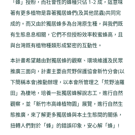
「蜂」授粉，而社會性的蜂種只佔 1-2 成，這意味
著有更多植物是靠著獨居蜂們(及其他昆蟲)共同完
成的。而又由於獨居蜂多為台灣原生種，與我們既
有生態息息相關，它們不但授粉效率較蜜蜂高，且
與台灣既有植物種類形成緊密的互動性。
本計畫希望藉由對獨居蜂的觀察、環境維護及民眾
推廣三面向，計畫主要由荒野保護協會新竹分會(以
下簡稱本會)推動辦理，以本會所管理之「荒野油羅
田」為棲地，培養一批獨居蜂解說志工，進行自然
觀察，並「新竹市高峰植物園」展覽，進行自然生
態推廣，來了解更多獨居蜂與本土生態間的關係，
扭轉人們對於「蜂」的錯誤印象，安心解「蜂」!