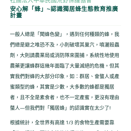
社團法人中華民國荒野保護協會
安心解「蜂」~認識獨居蜂生態教育推廣
計畫
一般人總是「聞蜂色變」，遇到任何種類的蜂，我
們總是避之唯恐不及，小則破壞其巢穴，噴灑殺蟲
劑，大則請農業局或消防隊來圍捕，系統性地使用
農藥更讓蜂群這幾年面臨了大量滅絕的危機。但其
實我們對蜂的大部分印象，如：群居、會螫人或產
蜜類型的蜂，其實是少數，大多數的蜂都是獨居
者，且不全是素食者，也不一定產蜜，更沒有理由
螫人—但我們對「獨居蜂」的認識實在太少了!
根據統計，全世界有高達 1/3 的食物生產需要靠