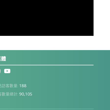
媒體
188
站訪客數量:
90,105
客數量總計: