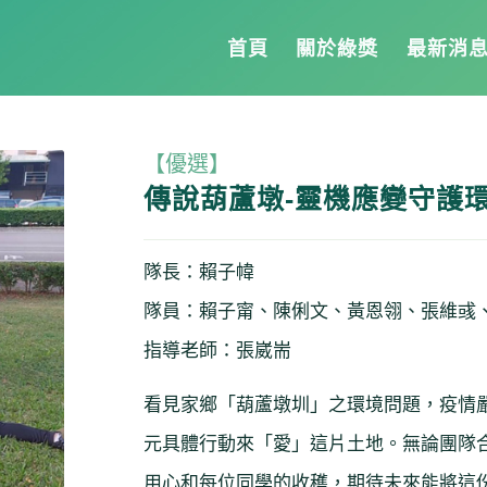
首頁
關於綠獎
最新消
【優選】
傳說葫蘆墩-靈機應變守護
隊長：賴子幃
隊員：賴子甯、陳俐文、黃恩翎、張維彧
指導老師：張崴耑
看見家鄉「葫蘆墩圳」之環境問題，疫情
元具體行動來「愛」這片土地。無論團隊
用心和每位同學的收穫，期待未來能將這