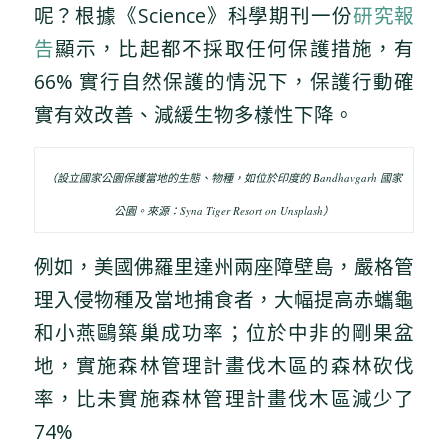
呢？根據《Science》科學期刊一份
研究報
告
顯示，比起都不採取任何保護措施，有
66% 實行自然保護的情況下，保護行動確
實有效改善、減緩生物多樣性下降。
（設立國家公園保護當地的生態、物種，如位於印度的 Bandhavgarh 國家
公園。來源：Syna Tiger Resort on Unsplash）
例如，美國佛羅里達州兩座障壁島，嚴格管
理入侵物種及當地捕食者，大幅提高赤蠵龜
和小燕鷗築巢成功率；位於中非的剛果盆
地，實施森林管理計畫伐木區的森林砍伐
率，比未實施森林管理計畫伐木區減少了
74%