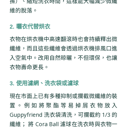
擦）、縮短洗衣時間，這樣能大幅減少微纖
維的脫落。
2. 曬衣代替烘衣
衣物在烘衣機中高速翻滾時也會持續釋出微
纖維，而且這些纖維會透過烘衣機排風口進
入空氣中。改用自然晾曬，不但環保，也讓
衣物壽命更長。
3. 使用濾網、洗衣袋或濾球
現在市面上已有多種抑制或攔截微纖維的裝
置。例如將聚酯等易掉屑衣物放入
Guppyfriend 洗衣袋清洗，可攔截約 1/3 的
纖維； 將 Cora Ball 濾球在洗衣時與衣物一