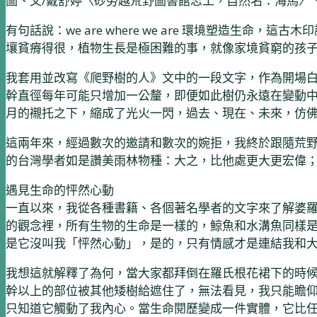
圖、文/戴舒婷〈砂勞越荒野圖書館志工，自然名：海馬〉、圖/
有句話說：we are where we are 環境塑造
壤貧瘠得很，植物生長是極困難的事，就像家境貧窮的孩
我套用並改寫《爬野樹的人》文中的一段文字，作為開場
幹直徑每年可能只增加一公釐，即便如此樹仍永遠在變動
月的襯托之下，縮成了光火一閃，過去、現在、未來，仿
這兩年來，經過數次的邀請和數次的婉拒，我終於跟隨荒
的台灣學者如是讚美雨林物種：大之，比他處更大更宏偉
遇見生命的怦然心動
一直以來，我從各種書籍、各個著名學者的文字來了解婆
的觀念裡，所有生物的生命是一樣的，鯨魚和水溝魚同樣
是它沒叫我「怦然心動」，是的，只有情感才是連結我和
我想這就解釋了為何，當大家都拜倒在羅氏根花裙下的時
幹以上的部位被其他矮樹給遮住了，無法看見，我只能瞻
只知道它觸動了我內心。當生命閱歷變成一件實體，它比