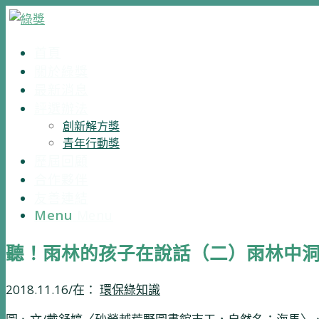
首頁
關於綠獎
最新消息
評選辦法
創新解方獎
青年行動獎
歷屆回顧
合作夥伴
友善連結
Menu
Menu
聽！雨林的孩子在說話（二）雨林中
2018.11.16
/
在：
環保綠知識