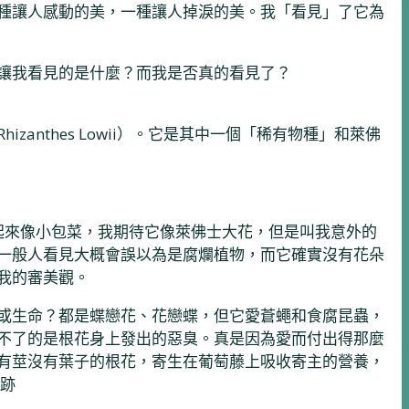
種讓人感動的美，一種讓人掉淚的美。我「看見」了它為
讓我看見的是什麼？而我是否真的看見了？
nthes Lowii）。它是其中一個「稀有物種」和萊佛
看起來像小包菜，我期待它像萊佛士大花，但是叫我意外的
一般人看見大概會誤以為是腐爛植物，而它確實沒有花朵
我的審美觀。
或生命？都是蝶戀花、花戀蝶，但它愛蒼蠅和食腐昆蟲，
不了的是根花身上發出的惡臭。真是因為愛而付出得那麼
有莖沒有葉子的根花，寄生在葡萄藤上吸收寄主的營養，
奇跡