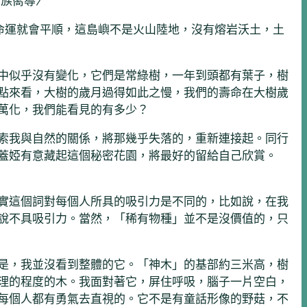
南族嚮導〉
意味著命運就會平順，這島嶼不是火山陸地，沒有熔岩沃土，土
中似乎沒有變化，它們是常綠樹，一年到頭都有葉子，樹
點來看，大樹的歲月過得如此之慢，我們的壽命在大樹歲
萬化，我們能看見的有多少？
索我與自然的關係，將那幾乎失落的，重新連接起。同行
蓋婭有意藏起這個秘密花園，將最好的留給自己欣賞。
實這個詞對每個人所具的吸引力是不同的，比如說，在我
說不具吸引力。當然，「稀有物種」並不是沒價值的，只
是，我並沒看到整體的它。「神木」的基部約三米高，樹
理的程度的木。我面對著它，屏住呼吸，腦子一片空白，
每個人都有勇氣去直視的。它不是有童話形像的野菇，不