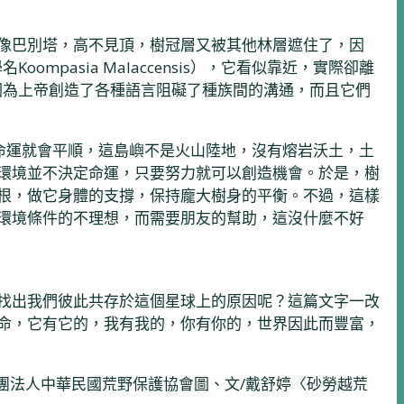
像巴別塔，高不見頂，樹冠層又被其他林層遮住了，因
pasia Malaccensis），它看似靠近，實際卻離
淆，因為上帝創造了各種語言阻礙了種族間的溝通，而且它們
意味著命運就會平順，這島嶼不是火山陸地，沒有熔岩沃土，土
環境並不決定命運，只要努力就可以創造機會。於是，樹
根，做它身體的支撐，保持龐大樹身的平衡。不過，這樣
環境條件的不理想，而需要朋友的幫助，這沒什麼不好
找出我們彼此共存於這個星球上的原因呢？這篇文字一改
命，它有它的，我有我的，你有你的，世界因此而豐富，
/6361 社團法人中華民國荒野保護協會圖、文/戴舒婷〈砂勞越荒