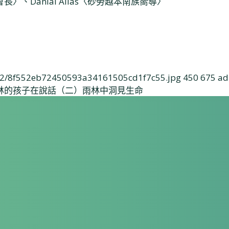
、Danial Alias〈砂勞越本南族嚮導〉
/02/8f552eb72450593a34161505cd1f7c55.jpg
450
675
ad
林的孩子在說話（二）雨林中洞見生命