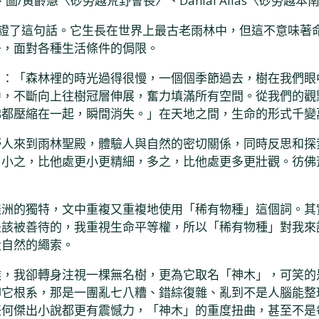
黃齡慧〈砂勞越荒野會長〉、Danial Alias〈砂勞越本
生命，這古木印證了這句話。它生長在世界上最古老雨林中，但這不
子，面對各種生活條件的侷限。
白：「森林裡的時光過得很慢，一個個季節過去，樹在我們眼
中，不斷向上往樹冠層伸展，奮力填滿所有空間。從我們的觀
佛都壓縮在一起，瞬間消失。」在天地之間，生命的形式千變
野人來到雨林聖殿，體驗人與自然的密切關係，同時反思和探
；小之，比他處更小更精細，多之，比他處更多更壯觀。彷佛
羅洲的獨特，文中重複又重複地使用「稀有物種」這個詞。其
是該被善待的，我重視生命平等權，所以「稀有物種」對我來
大自然的繩索。
候，我卻轉身注視一棵無名樹，更為它取名「神木」，可笑的
仰它根系，那是一團亂七八糟、錯綜復雜、亂到不是人腦能整
任何傑出小說都更有震憾力，「神木」的重度扭曲，甚至不是