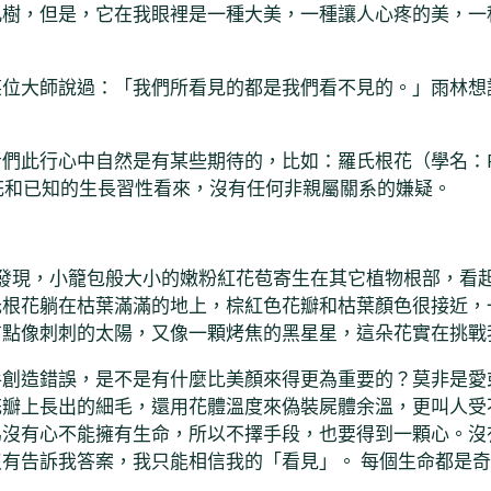
凡樹，但是，它在我眼裡是一種大美，一種讓人心疼的美，一
某位大師說過：「我們所看見的都是我們看不見的。」雨林想
行心中自然是有某些期待的，比如：羅氏根花（學名：Rhiza
花和已知的生長習性看來，沒有任何非親屬關系的嫌疑。
此被發現，小籠包般大小的嫩粉紅花苞寄生在其它植物根部，
氏根花躺在枯葉滿滿的地上，棕紅色花瓣和枯葉顏色很接近，
有點像刺刺的太陽，又像一顆烤焦的黑星星，這朵花實在挑戰
手創造錯誤，是不是有什麼比美顏來得更為重要的？莫非是愛
花瓣上長出的細毛，還用花體溫度來偽裝屍體余溫，更叫人受
為沒有心不能擁有生命，所以不擇手段，也要得到一顆心。沒
有告訴我答案，我只能相信我的「看見」。 每個生命都是