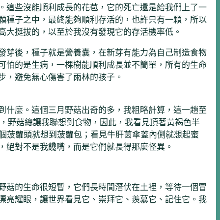
。這些沒能順利成長的花苞，它的死亡還是給我們上了一
顆種子之中，最終能夠順利存活的，也許只有一顆，所以
高大挺拔的，以至於我沒有發現它的存活機率低。
發芽後，種子就是營養囊，在新芽有能力為自己制造食物
可怕的是生病，一棵樹能順利成長並不簡單，所有的生命
步，避免無心傷害了雨林的孩子。
到什麼。這個三月野菇出奇的多，我粗略計算，這一趟至
過，野菇總讓我聯想到食物，因此，我看見頂著黃褐色半
ongo）長了個菠蘿頭就想到菠蘿包；看見牛肝菌傘蓋內側就想起蜜
，絕對不是我饞嘴，而是它們就長得那麼怪異。
野菇的生命很短暫，它們長時間潛伏在土裡，等待一個冒
漂亮耀眼，讓世界看見它、崇拜它、羨慕它、記住它。我