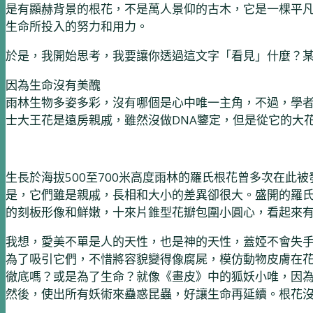
是有顯赫背景的根花，不是萬人景仰的古木，它是一棵平
生命所投入的努力和用力。
於是，我開始思考，我要讓你透過這文字「看見」什麼？
因為生命沒有美醜
雨林生物多姿多彩，沒有哪個是心中唯一主角，不過，學者們此
士大王花是遠房親戚，雖然沒做DNA鑒定，但是從它的大
生長於海拔500至700米高度雨林的羅氏根花曾多次在
是，它們雖是親戚，長相和大小的差異卻很大。盛開的羅
的刻板形像和鮮嫩，十來片錐型花瓣包圍小圓心，看起來
我想，愛美不單是人的天性，也是神的天性，蓋婭不會失
為了吸引它們，不惜將容貌變得像腐屍，模仿動物皮膚在
徹底嗎？或是為了生命？就像《畫皮》中的狐妖小唯，因
然後，使出所有妖術來蠱惑昆蟲，好讓生命再延續。根花沒