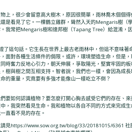
植物上，很少會留意高大樹木，原因很簡單，雨林喬木個個得
了它。一棵鶴立雞群，聳然入天的Mengaris樹（學名Koom
常把Mengaris樹和達邦樹（Tapang Tree）給混
生命，這古木印證了這句話。它生長在世界上最古老雨林中，但這不
子，面對各種生活條件的侷限。或許，環境塑造生命，但是，
在同時奮力反地心引力，朝天伸展，爭取陽光，堅實牢固的板
根，樹與樹之間互相支持。智者說，我們也一樣，會因為成長
生命的重量，究竟要有多強才能像山一樣屹立不倒？
我們要如何認識植物？要怎麼打開心胸去感受它們的存在、來
程中，我突然看見生命。我和植物以各自不同的方式來完成生
我一直看不見的存在。
://www.sow.org.tw/blog/33/20181015