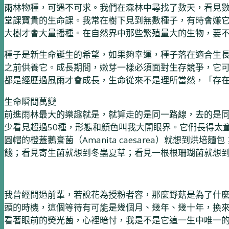
雨林物種，可遇不可求。我們在森林中尋找了數天，看見
堂課寶貴的生命課。我常在樹下見到無數種子，有時會嫌
大樹才會大量播種。在自然界中那些繁殖量大的生物，要
種子是新生命誕生的希望，如果夠幸運，種子落在適合生
之前供養它。成長期間，嫩芽一樣必須面對生存競爭，它
都是經歷過風雨才會成長，生命從來不是理所當然，「存
生命瞬間萬變
前進雨林最大的樂趣就是，就算走的是同一路線，去的是
少看見超過50種，形態和顏色叫我大開眼界。它們長得太
圓帽的橙蓋鵝膏菌（Amanita caesarea）就想到烘培麵
餞；看見寄生菌就想到冬蟲夏草；看見一根根珊瑚菌就想
我曾經問過前輩，若說花為授粉者容，那麼野菇是為了什
頭的時機，這個等待有可能是幾個月、幾年、幾十年，換
看著眼前的熒光菌，心裡暗忖，我是不是它這一生中唯一