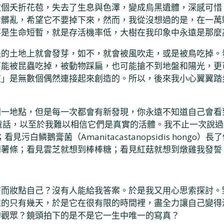
數個夭折花苞，失去了生息與色澤，變成烏黑遺體，深感可惜
它髒亂，希望它不要掉下來，然而，我從沒想過的是，在一萬
不是生命短暫，就是存活機率低，大樹在我印象中永遠是那麼
長的土地上就會發芽，如不，就會被風吹走，或是被鳥吃掉。
可能被昆蟲吃掉，被動物踩扁，也可能搶不到地盤和陽光，更
在」是無數個偶然連接起來創造的。所以，後來我小心翼翼踏
同一地點，但是每一次都會有新發現，你永遠不知道自己會看
童話，以至於我難以相信它們是真實的活體。我不止一次說
包；看見污白鱗鵝膏菌（Amanitacastanopsidis h
到薯條；看見雲芝就想到棒棒糖；看見紅菇就想到燉雞我發誓
麼而妝點自己？沒有人能給我答案。於是我又用心思索探討。
來的只有幾天，於是它在很有限的時間裡，盡全力讓自己變得
的觀眾？鏡頭拍下的是不是它一生中唯一的寫真？