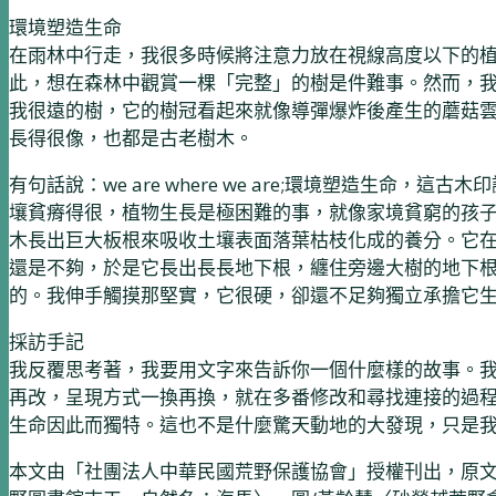
環境塑造生命
在雨林中行走，我很多時候將注意力放在視線高度以下的
此，想在森林中觀賞一棵「完整」的樹是件難事。然而，我還是看見
我很遠的樹，它的樹冠看起來就像導彈爆炸後產生的蘑菇雲。我
長得很像，也都是古老樹木。
有句話說：we are where we are;環境塑造
壤貧瘠得很，植物生長是極困難的事，就像家境貧窮的孩
木長出巨大板根來吸收土壤表面落葉枯枝化成的養分。它
還是不夠，於是它長出長長地下根，纏住旁邊大樹的地下
的。我伸手觸摸那堅實，它很硬，卻還不足夠獨立承擔它
採訪手記
我反覆思考著，我要用文字來告訴你一個什麼樣的故事。
再改，呈現方式一換再換，就在多番修改和尋找連接的過
生命因此而獨特。這也不是什麼驚天動地的大發現，只是
本文由「社團法人中華民國荒野保護協會」授權刊出，原文請見https