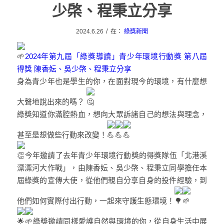
少棨、程秉立分享
/
2024.6.26
在：
綠獎新聞
2024年第九屆「綠獎導讀」青少年環境行動獎 第八屆
得獎 陳香妘、吳少棨、程秉立分享
身為青少年也是學生的你，在面對現今的環境，有什麼想
大聲地說出來的嗎？
綠獎知道你滿腔熱血，想向大眾訴諸自己的想法與理念，
甚至是想做些行動來改變！
今年邀請了去年青少年環境行動獎的得獎隊伍「北港溪
漂漂河大作戰」，由陳香妘、吳少棨、程秉立同學擔任本
屆綠獎的宣傳大使，從他們親自分享自身的投件經驗，到
他們如何實際付出行動，一起來守護生態環境！
綠獎邀請同樣愛護自然與環境的你，從自身生活中展