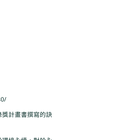
0/
綠獎計畫書撰寫的訣