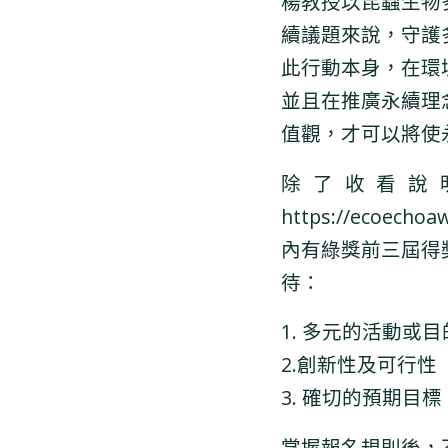
楊教授以昆蟲生物
續議題來說，守護
此行動本身，在環
並且在推廣永續理
值觀，才可以將使
除了收看說
https://ecoechoa
內有綠獎前三屆得
待：
1. 多元的活動或目
2.創新性及可行性
3. 確切的預期目標
掌握報名規則後，