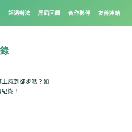
息
評選辦法
歷屆回顧
合作夥伴
友善連結
紀錄
寫上感到卻步嗎？如
的紀錄！