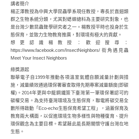
講者簡介
楊正澤教授為中興大學昆蟲學系現任教授，專長於直翅類
群之生物系統分類，尤其對蟋蟀總科為主要研究對象，也
是台灣少數昆蟲聲學研究者之一。楊教授平時也投身於生
態保育，並致力生物教育推廣，對環境有極大的貢獻。
想更認識楊教授：歡迎搜尋：
https://www.facebook.com/InsectNeighbors/ 街角遇見蟲
Meet Your Insect Neighbors
綠獎源起
聯華電子自1999年推動各項溫室氣體自願減量計劃與措
施，減量績效通過環保署審查取得先期專案減量額度(即碳
權)。2014年更與中龍鋼鐵簽下臺灣第一筆環保署認可的
碳權交易。為支持臺灣環境及生態保育，聯電將碳交易全
數所得啟動「Eco-echo生態保育希望工程」，涵蓋保育及
教育兩大構面，以促進環境生物多樣性與物種復育、提升
環保觀念為主要目標。希望藉此能長期關懷守護台灣在地
生態。