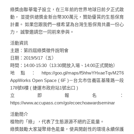
綠獎由聯華電子設立，在三年前的世界地球日前夕正式啟
動， 並提供總獎金新台幣300萬元，贊助優質的生態保育
計畫。 如果您跟我們一樣希望為台灣生態保育共盡一份心
力， 誠摯邀請您一同前來參與。
活動資訊
主題：第四屆綠獎徵件說明會
日期：2019/5/17（五）
時間：14:00-15:30（13:30開放入場、14:00正式開始）
地點：https://goo.gl/maps/f5hhwYHxaeTqvM2T6
AppWorks Open Space ( 6F )－台北市信義區基隆路一段
178號6樓 ( 捷運市政府站1號出口 )
立即報名：
https://www.accupass.com/go/ecoechoawardseminar
活動簡介
植物的「綠」，代表了生態源源不絕的正能量。
綠獎鼓勵大家凝聚綠色能量，使具開創性的環境永續保護