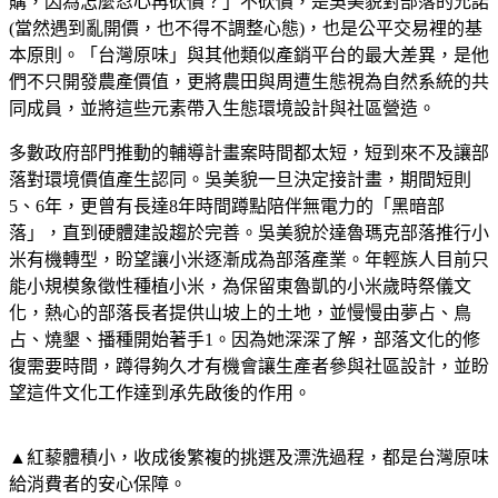
購，因為怎麼忍心再砍價？」不砍價，是吳美貌對部落的允諾
(當然遇到亂開價，也不得不調整心態)，也是公平交易裡的基
本原則。「台灣原味」與其他類似產銷平台的最大差異，是他
們不只開發農產價值，更將農田與周遭生態視為自然系統的共
同成員，並將這些元素帶入生態環境設計與社區營造。
多數政府部門推動的輔導計畫案時間都太短，短到來不及讓部
落對環境價值產生認同。吳美貌一旦決定接計畫，期間短則
5、6年，更曾有長達8年時間蹲點陪伴無電力的「黑暗部
落」，直到硬體建設趨於完善。吳美貌於達魯瑪克部落推行小
米有機轉型，盼望讓小米逐漸成為部落產業。年輕族人目前只
能小規模象徵性種植小米，為保留東魯凱的小米歲時祭儀文
化，熱心的部落長者提供山坡上的土地，並慢慢由夢占、鳥
占、燒墾、播種開始著手1。因為她深深了解，部落文化的修
復需要時間，蹲得夠久才有機會讓生產者參與社區設計，並盼
望這件文化工作達到承先啟後的作用。
▲紅藜體積小，收成後繁複的挑選及漂洗過程，都是台灣原味
給消費者的安心保障。