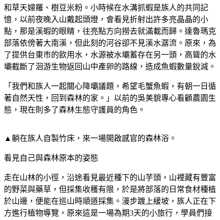
和草天婦羅、樹豆米粉。小時候在水溝抓蝦是族人的共同記
憶，以前夜晚入山戴起頭燈，會看見折射出許多亮晶晶的小
點，那是溪蝦的眼睛，往亮點方向撈去就滿載而歸。達魯瑪克
部落依傍著大南溪，但此刻的河谷卻不見溪水潺流。原來，為
了提供台東市的飲用水，水源被水壩蓄存在另一頭，高聳的水
壩截斷了洄游生物返回山中產卵的路線，造成魚蝦數量銳減。
「我們和族人一起關心降壩議題，希望毛蟹魚蝦，有朝一日循
著自然天性，回到森林的家。」以前的吳美貌專心看顧農園生
態，現在則多了森林生態守護員的角色。
▲躺在族人自製竹床，來一場開啟感官的森林浴。
看見自己與森林原本的姿態
走在山林的小徑，沿途看見最近種下的山芋頭，山裡藏有豐富
的野菜與藥草，但採集收穫有限，於是將部落的日常食材種植
於山邊，便能在巡山時順道採集。漫步踱上緩坡，族人正在下
方進行植物導覽，原來這是一場為期3天的小旅行，學員們接