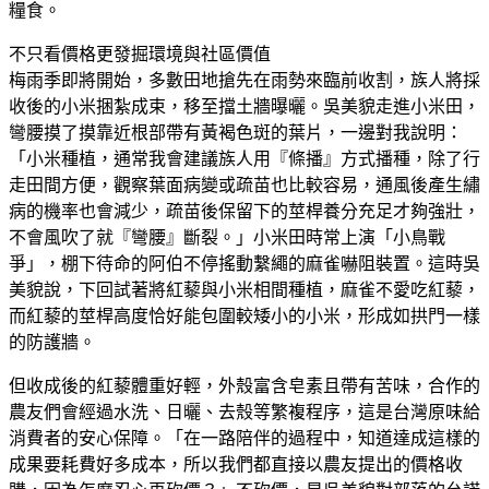
糧食。
不只看價格更發掘環境與社區價值
梅雨季即將開始，多數田地搶先在雨勢來臨前收割，族人將採
收後的小米捆紮成束，移至擋土牆曝曬。吳美貌走進小米田，
彎腰摸了摸靠近根部帶有黃褐色斑的葉片，一邊對我說明：
「小米種植，通常我會建議族人用『條播』方式播種，除了行
走田間方便，觀察葉面病變或疏苗也比較容易，通風後產生繡
病的機率也會減少，疏苗後保留下的莖桿養分充足才夠強壯，
不會風吹了就『彎腰』斷裂。」小米田時常上演「小鳥戰
爭」，棚下待命的阿伯不停搖動繫繩的麻雀嚇阻裝置。這時吳
美貌說，下回試著將紅藜與小米相間種植，麻雀不愛吃紅藜，
而紅藜的莖桿高度恰好能包圍較矮小的小米，形成如拱門一樣
的防護牆。
但收成後的紅藜體重好輕，外殼富含皂素且帶有苦味，合作的
農友們會經過水洗、日曬、去殼等繁複程序，這是台灣原味給
消費者的安心保障。「在一路陪伴的過程中，知道達成這樣的
成果要耗費好多成本，所以我們都直接以農友提出的價格收