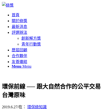
首頁
關於綠獎
最新消息
評選辦法
創新解方獎
青年行動獎
歷屆回顧
合作夥伴
友善連結
Menu
Menu
環保前線 ── 跟大自然合作的公平交易
台灣原味
2019.6.27
/
在：
環保綠知識