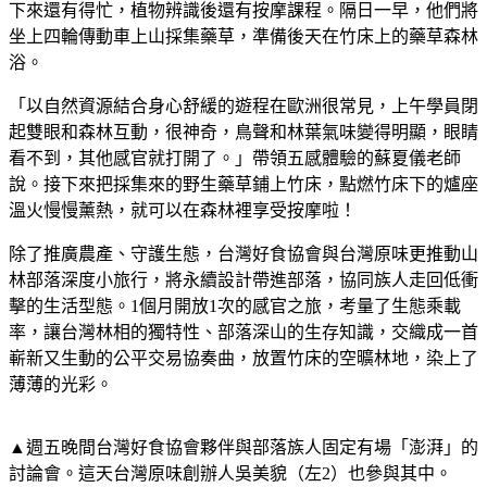
下來還有得忙，植物辨識後還有按摩課程。隔日一早，他們將
坐上四輪傳動車上山採集藥草，準備後天在竹床上的藥草森林
浴。
「以自然資源結合身心舒緩的遊程在歐洲很常見，上午學員閉
起雙眼和森林互動，很神奇，鳥聲和林葉氣味變得明顯，眼睛
看不到，其他感官就打開了。」帶領五感體驗的蘇夏儀老師
說。接下來把採集來的野生藥草鋪上竹床，點燃竹床下的爐座
溫火慢慢薰熱，就可以在森林裡享受按摩啦！
除了推廣農產、守護生態，台灣好食協會與台灣原味更推動山
林部落深度小旅行，將永續設計帶進部落，協同族人走回低衝
擊的生活型態。1個月開放1次的感官之旅，考量了生態乘載
率，讓台灣林相的獨特性、部落深山的生存知識，交織成一首
嶄新又生動的公平交易協奏曲，放置竹床的空曠林地，染上了
薄薄的光彩。
▲週五晚間台灣好食協會夥伴與部落族人固定有場「澎湃」的
討論會。這天台灣原味創辦人吳美貌（左2）也參與其中。