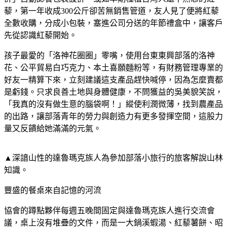
藜，第一年收成300公斤卻苦無銷售管道，友人見了便將紅藜
全數收購，分成小包裝，塞進公司分送的年節禮盒中，讓客戶
先從認識紅藜開始。
孩子最愛的「洛神花圈圈」零嘴，使用台東東興部落的洛神
花、公平貿易白巧克力、本土喜願麵粉等，有財務管理專業的
好友一精算下來，立刻建議這支產品趕快喊停，因為怎麼賣都
是虧錢。只求良善土地與身體健康，不問獲益的吳美貌笑說，
「我真的沒有做生意的腦袋啊！」縱使利潤微薄，找到農產品
的出路，讓部落青年的勞力與創造力有更多發揮空間，這股力
量又反饋給她滿滿的元氣。
▲深諳山性的達魯瑪克族人為參加部落小旅行的旅客解說山林
知識。
豐盛的餐桌來自記憶的河流
協會的蹲點夥伴每週五晚間固定與達魯瑪克族人進行交流會
議，桌上沒有堆疊的文件，而是一大鍋溪蝦湯、紅藜薯餅、昭