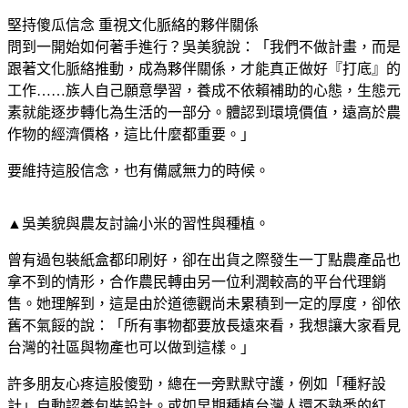
堅持傻瓜信念 重視文化脈絡的夥伴關係
問到一開始如何著手進行？吳美貌說：「我們不做計畫，而是
跟著文化脈絡推動，成為夥伴關係，才能真正做好『打底』的
工作……族人自己願意學習，養成不依賴補助的心態，生態元
素就能逐步轉化為生活的一部分。體認到環境價值，遠高於農
作物的經濟價格，這比什麼都重要。」
要維持這股信念，也有備感無力的時候。
▲吳美貌與農友討論小米的習性與種植。
曾有過包裝紙盒都印刷好，卻在出貨之際發生一丁點農產品也
拿不到的情形，合作農民轉由另一位利潤較高的平台代理銷
售。她理解到，這是由於道德觀尚未累積到一定的厚度，卻依
舊不氣餒的說：「所有事物都要放長遠來看，我想讓大家看見
台灣的社區與物產也可以做到這樣。」
許多朋友心疼這股傻勁，總在一旁默默守護，例如「種籽設
計」自動認養包裝設計。或如早期種植台灣人還不熟悉的紅