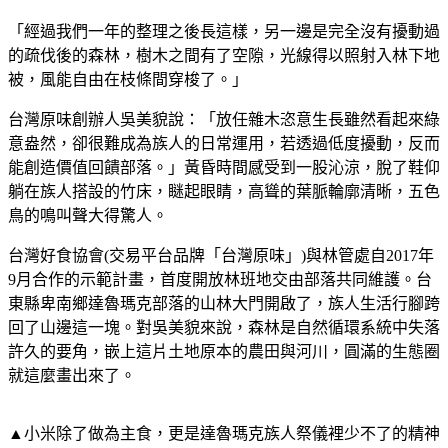
「經過我們一年的整理之後長這樣，另一邊是完全沒有擾動過
的疏伐後的森林，樹木之間有了空隙，光線得以照射入林下地
被，風能自由在枝條間穿梭了。」
台灣原味創辦人吳美貌說：「放任雜木恣意生長雖然看起來綠
意盎然，卻很難成為族人的日常運用，若透過低度擾動，反而
能創造價值回饋部落。」黃昏時間感受到一股沁涼，脫了鞋仰
躺在族人搭設的竹床，瞇起眼睛，高聳的葉脈輪廓清晰，五色
鳥的鳴叫聲大得驚人。
台灣好食協會(交易平台品牌「台灣原味」)與林管處自2017年
9月合作的示範計畫，首度開放林班地交由部落共同維護。台
東縣卑南鄉達魯瑪克部落的山林大門開啟了，族人生活行腳跨
回了山邊這一塊。對吳美貌來說，森林是自然循環系統中失落
許久的要角，嵌上這片土地原本的農田與河川，圓滿的生態圈
就這麼畫出來了。
▲小米除了做為主食，更是達魯瑪克族人祭儀裡少不了的精神