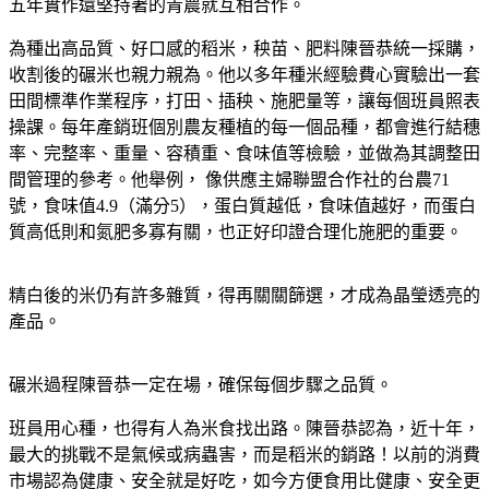
五年實作還堅持著的青農就互相合作。
為種出高品質、好口感的稻米，秧苗、肥料陳晉恭統一採購，
收割後的碾米也親力親為。他以多年種米經驗費心實驗出一套
田間標準作業程序，打田、插秧、施肥量等，讓每個班員照表
操課。每年產銷班個別農友種植的每一個品種，都會進行結穗
率、完整率、重量、容積重、食味值等檢驗，並做為其調整田
間管理的參考。他舉例， 像供應主婦聯盟合作社的台農71
號，食味值4.9（滿分5），蛋白質越低，食味值越好，而蛋白
質高低則和氮肥多寡有關，也正好印證合理化施肥的重要。
精白後的米仍有許多雜質，得再關關篩選，才成為晶瑩透亮的
產品。
碾米過程陳晉恭一定在場，確保每個步驟之品質。
班員用心種，也得有人為米食找出路。陳晉恭認為，近十年，
最大的挑戰不是氣候或病蟲害，而是稻米的銷路！以前的消費
市場認為健康、安全就是好吃，如今方便食用比健康、安全更