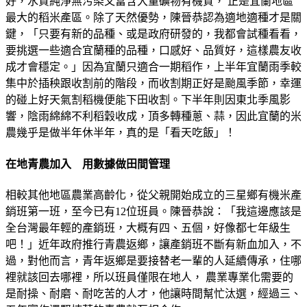
好，水質純淨無污染又富含大量礦物有機質， 正是宜蘭地區
最大的稻米產區。除了天然優勢，陳晉恭認為適地適種才是關
鍵，「只要有新的品種、或是政府研發的，我都會試種看看，
要挑選一些適合宜蘭種的品種，口感好、品質好，這樣農友收
成才會穩定。」因為宜蘭只適合一期稻作，上半年宜蘭雨季較
集中於插秧跟收割前的階段，而收割期正好是颱風季節，幸運
的碰上好天氣割稻機便能下田收割。下半年則因東北季風影
響，陰雨綿綿不利稻穀收成，頂多轉種蔥、蒜，因此宜蘭的米
農幾乎是做半年休半年，真的是「看天吃飯」！
在地青農加入 用數據做田間管理
相較其他地區農業高齡化，從父親開始成立的三星鄉有機米產
銷班第一班，至今已有12位班員。陳晉恭說：「我這邊應該是
全台灣最年輕的產銷班，大概有四、五個，好像都七年級生
吧！」近年政府推行青農返鄉，讓產銷班不斷有新血加入，不
過，對他而言，青年返鄉是要接替老一輩的人延續傳承，住哪
裡就該回去哪裡，所以班員僅限在地人， 農業專業化需要的
是耐操、耐磨、耐吃苦的人才，他讓時間幫忙汰選，經過三、