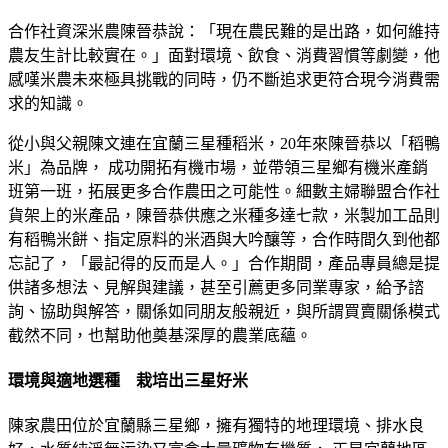
合作社資深米農陳晉恭說：「現在農民難的是出路，如何維持
農友生計比較實在。」面對環境、飲食、消費習慣等劇變，他
感嘆米農未來極具挑戰的同時，仍不斷追求更符合現今消費需
求的知識。
從小與父親陳文連在宜蘭三星種稻米，20年來陳晉恭以「稻鴨
米」為品牌， 成功開拓有機市場，並帶領三星鄉有機米產銷
班第一班，拓展更多合作農田之可能性。細數主婦聯盟合作社
貨架上的米產品，陳晉恭供應之米種多達七款，米製加工品則
有稻鴨米餅、指定原料的米酒與大吟釀等，合作時間久到他都
忘記了，「最記得的反而是人。」合作期間，產品專員總是提
供諸多想法、見解與建議，甚至引薦更多同業專家，給予諮
詢、協助與解答，關係如同朋友般親近，與所謂買賣關係模式
截然不同，也幫助他奠基深厚的農業底蘊。
環境與適地選種 栽培出三星好米
陳家農田位於宜蘭縣三星鄉，擁有獨特的地理環境、排水良