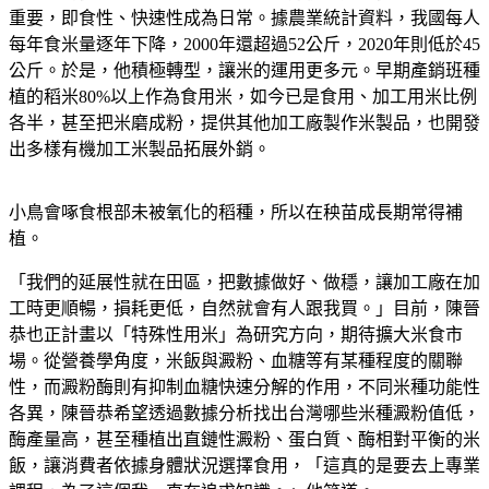
重要，即食性、快速性成為日常。據農業統計資料，我國每人
每年食米量逐年下降，2000年還超過52公斤，2020年則低於45
公斤。於是，他積極轉型，讓米的運用更多元。早期產銷班種
植的稻米80%以上作為食用米，如今已是食用、加工用米比例
各半，甚至把米磨成粉，提供其他加工廠製作米製品，也開發
出多樣有機加工米製品拓展外銷。
小鳥會啄食根部未被氧化的稻種，所以在秧苗成長期常得補
植。
「我們的延展性就在田區，把數據做好、做穩，讓加工廠在加
工時更順暢，損耗更低，自然就會有人跟我買。」目前，陳晉
恭也正計畫以「特殊性用米」為研究方向，期待擴大米食市
場。從營養學角度，米飯與澱粉、血糖等有某種程度的關聯
性，而澱粉酶則有抑制血糖快速分解的作用，不同米種功能性
各異，陳晉恭希望透過數據分析找出台灣哪些米種澱粉值低，
酶產量高，甚至種植出直鏈性澱粉、蛋白質、酶相對平衡的米
飯，讓消費者依據身體狀況選擇食用，「這真的是要去上專業