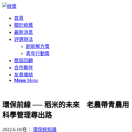
首頁
關於綠獎
最新消息
評選辦法
創新解方獎
青年行動獎
歷屆回顧
合作夥伴
友善連結
Menu
Menu
環保前線 ── 稻米的未來 老農帶青農用
科學管理尋出路
2022.6.10
/
在：
環保綠知識