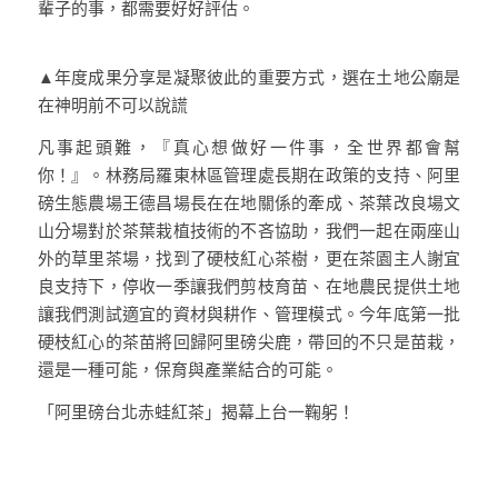
輩子的事，都需要好好評估。
▲年度成果分享是凝聚彼此的重要方式，選在土地公廟是
在神明前不可以說謊
凡事起頭難，『真心想做好一件事，全世界都會幫
你！』。林務局羅東林區管理處長期在政策的支持、阿里
磅生態農場王德昌場長在在地關係的牽成、茶葉改良場文
山分場對於茶葉栽植技術的不吝協助，我們一起在兩座山
外的草里茶場，找到了硬枝紅心茶樹，更在茶園主人謝宜
良支持下，停收一季讓我們剪枝育苗、在地農民提供土地
讓我們測試適宜的資材與耕作、管理模式。今年底第一批
硬枝紅心的茶苗將回歸阿里磅尖鹿，帶回的不只是苗栽，
還是一種可能，保育與產業結合的可能。
「阿里磅台北赤蛙紅茶」揭幕上台一鞠躬！