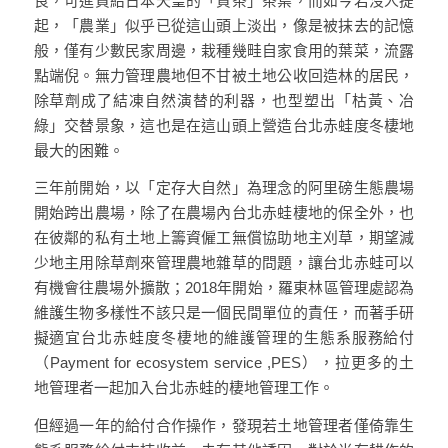
良，可進貢給日本天皇的「貢茶」茶葉，而如今若沒人提
起，「農業」似乎已從這山頭上淡出，像是被抹去的記憶
般，僅有少數民家周邊，栽種幾畦自家食用的葉菜，流露
點端倪。無力管理農地但不甘被土地公收回造林的居民，
除草劑成了結凍自然演替的利器，也型塑出「枯黃、冶
綠」交替景象，這也是在這山頭上營造台北赤蛙度冬棲地
最大的困難。
三年前開始，以「定存大自然」為理念的阿里磅生態農場
開始跨出農場，除了在農場內台北赤蛙棲地的保全外，也
在彼鄰的私有土地上籌資僱工無償協助地主刈草，期望減
少地主用除草劑來管理農地雜草的問題，讓台北赤蛙可以
有機會往農場外擴散；2018年開始，羅東林區管理處認為
維護生物多樣性不該只是一個民間單位的責任，而著手研
擬適宜台北赤蛙度冬棲地的維護管理的生態系服務給付
（Payment for ecosystem service ,PES），拉更多的土
地管理者一起加入台北赤蛙的棲地管理工作。
但經過一年的給付合作操作，發現若土地管理者僅倚靠生