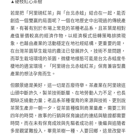
▲硬枝紅心茶樹
若是把「阿里磅紅茶」與「台北赤蛙」結合在一起，能否
創造一個雙贏的局面呢？一個在地歷史中出現過的傳統產
業，有著有別於市場上常見的茶種老品系，且茶葉是相對
產值單價較高的經濟作物，以經濟模式扭轉策略排擠現
象，也藉由產業的活動穩定在地社經結構，更重要的是，
在台灣茶園草生栽培的農法已發展許久，技術不是問題，
而草生栽培環境的茶園，微棲地樣態可能是台北赤蛙度冬
棲地的適宜環境，「阿里磅台北赤蛙紅茶」保育兼容型農
產業的想法孕育而生。
但願景總是美好，這一切是百廢待舉。茶產業在阿里磅這
山頭中斷許久，製茶技術斷層、在地勞動人力不足，也長
期缺乏繞動力量；老品系茶種復育的來源與技術、更別說
茶葉生產非一朝一夕，從茶苗種植到商業量產，需要三到
四年的時間，故事的行銷與保育論述的連結與驗證都需要
時間，而在未有保育成效與先驅者成功前，後繼與追隨者
多是觀望難投入，畢竟茶樹一種、人要回鄉，這是改變半