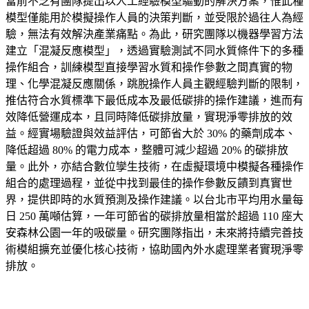
當前不乏有團隊提出以人工經驗模型驅動的解決方案，惟此種
模型僅能用於模擬操作人員的決策判斷，並受限於過往人為經
驗，無法有效解決產業痛點。為此，研究團隊以機器學習方法
建立「混凝反應模型」，透過實驗測試不同水質條件下的多種
操作組合，訓練模型直接學習水質和操作參數之間真實的物
理、化學混凝反應關係，跳脫操作人員主觀經驗判斷的限制，
推估符合水質標準下最低成本及最低碳排的操作建議，進而有
效降低營運成本，且同時降低碳排放量，實現淨零排放的效
益。經實場驗證與效益評估，可節省大於 30% 的藥劑成本、
降低超過 80% 的電力成本，整體可減少超過 20% 的碳排放
量。此外，亦結合數位孿生技術，在虛擬環境中模擬各種操作
組合的處理過程，並從中找到最佳的操作參數反饋到真實世
界，提供即時的水質預測及操作建議。以台北市平均用水量每
日 250 萬噸估算，一年可節省的碳排放量相當於超過 110 座大
安森林公園一年的吸碳量。研究團隊指出，未來將持續完善技
術模組擴充並優化核心技術，協助國內外水處理業者實現淨零
排放。