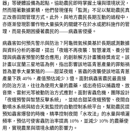
器」等硬體設備為起點，協助農民即時掌握土壤與環境狀況，
然而隨著數據累積，他們發現僅有「監測」不足以幫助農民真
正改善田間管理方式。此外，與地方農民長期互動的過程中，
亦逐漸發現影響作物大量損失的關鍵不在於水或肥料施作的管
理，而是長期困擾著農民的——病蟲害侵擾。
病蟲害如何預先警示與防治？阿龜微氣候奠基於長期感測數據
與資料分析的基礎，提出「夜蛾不再夜襲：智慧灌溉、養分管
理與病蟲害預警的整合應用」的創新解方計畫獲綠獎肯定。該
計畫以宜蘭三星地區為例，指出影響該地區青蔥產量的罪魁禍
首為夏季大量繁殖的——甜菜夜蛾，害蟲的夜襲使該地區青蔥
產量下跌 40％，產值預估減少 3 億。面對病蟲害農民最直接
的防治方法，往往為使用大量的農藥，或出奇招以捕蟲燈、放
音樂、雷射光等被動防治方式應對。面對害蟲危機，團隊設計
「夜蛾預警與智慧反擊系統」，並結合甜菜夜蛾預警、夜間自
動噴水系統與結合天氣監控的自動控制系統平台，幫助農民提
預知蟲害爆發的時機，精準控制夜間「水攻法」的水量與噴灑
頻率，預估可使害蟲防治率提高 10％，並減少 10％ 的農藥使
用，實現農業與環境永續的影響力。