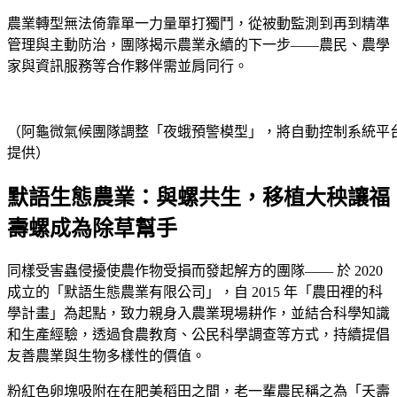
農業轉型無法倚靠單一力量單打獨鬥，從被動監測到再到精準
管理與主動防治，團隊揭示農業永續的下一步——農民、農學
家與資訊服務等合作夥伴需並肩同行。
（阿龜微氣候團隊調整「夜蛾預警模型」，將自動控制系統平
提供）
默語生態農業：與螺共生，移植大秧讓福
壽螺成為除草幫手
同樣受害蟲侵擾使農作物受損而發起解方的團隊—— 於 2020
成立的「默語生態農業有限公司」，自 2015 年「農田裡的科
學計畫」為起點，致力親身入農業現場耕作，並結合科學知識
和生產經驗，透過食農教育、公民科學調查等方式，持續提倡
友善農業與生物多樣性的價值。
粉紅色卵塊吸附在在肥美稻田之間，老一輩農民稱之為「夭壽