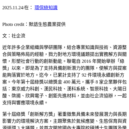
2025.11.24
/
在：
環保綠知識
Photo credit：默語生態農業提供
文：社企流
近年許多企業組織與學研團隊，結合專業知識與技術、資源整
合與策略佈局的經驗，戮力對地方環境議題提出實務解方與關
懷，形塑社會行動的創新動能。聯電自 2016 年開始舉辦「綠
獎」以來，即是為了支持具備創新潛力的團隊，使解方與提案
能夠落實於地方。迄今，已累計支持了 92 件環境永續創新方
案。今年第十屆綠獎以總獎金 400 萬元，攜手 8 家企業夥伴包
括：東京威力科創、漢民科技、漢科系統、智原科技、大陽日
酸、棨揚、欣興電子、創鉅先進材料，並由社企流協辦，一起
支持與響應環境永續。
第十屆綠獎「創新解方獎」著重徵集具備未來發展潛力與長期
影響力的環境解決方案，主題聚焦於氣候應變、生態保育與資
源循環 3 大議題，並首次開放國內大專院校碩博士生團隊及學