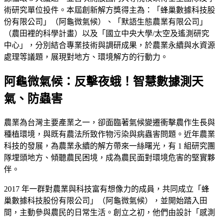
術研究單位投件。本屆創新解方獎得主為：「蜂巢數據科技股
份有限公司」（阿龜微氣候）、「默語生態農業有限公司」
（農田裡的科學計畫）以及「國立中央大學/太空及遙測研究
中心」，分別結合專業技術與調研成果，於農業永續與水資源
處理等議題，展現對地方、環境解方的行動力。
阿龜微氣候：反擊夜蛾！智慧數據測天
氣、防蟲害
農業為台灣主要產業之一，卻面臨著氣候變遷衝擊農作生長與
種植環境，與既有農法所致作物污染與病蟲害問題。近年農業
科技的發展，為農業永續的解方帶來一絲曙光，有 1 組研究團
隊埋頭地方、傾聽農民困境，成為農民面對環境危害的堅實夥
伴。
2017 年一群對農業與科技富有想像力的成員，共同成立「蜂
巢數據科技股份有限公司」（阿龜微氣候），並開始踏入田
間，主動參與農民的日常生活。創立之初，他們由設計「感測