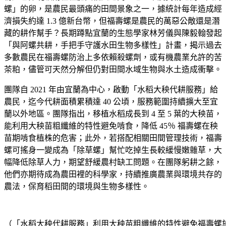
螺」的卵，是農民最頭痛的田間景象之一，據統計每年造成經
濟損失約達 1.3 億新台幣，但福壽螺是農民的萬惡公敵還是潛
藏的耕作幫手？長期蹲點宜蘭的生態學家林芳儀與陳毅翰發起
「與阿螺共耕，手把手守護水田生物多樣性」計畫，揭示過去
多數農民在福壽螺防治上多依賴殺螺劑，或有機農業允許的苦
茶粕，儘管可天然分解但仍對田間水域生物與水土造成衝擊。
團隊自 2021 年由宜蘭為中心，啟動「水稻大秧代耕服務」給
農民，迄今代耕面積累積達 40 公頃，服務範圍持續擴大至宜
蘭以外地區。團隊指出，移植水稻成長到 4 至 5 葉的大秧苗，
能利用大秧苗粗纖維的特性避免啃食，降低 45％ 福壽螺在秧
苗期啃食植株的危害；此外，若搭配相關田間管理技術，福壽
螺可搖身一變成為「除草螺」幫忙吃掉生長較緩慢嫩雜草，大
幅降低除草人力，期望舒緩農村缺工問題。在團隊躬耕之餘，
他們亦期待成為農田裡的科學家，持續推廣農業與環境共存的
農法，保育稻田間的環境與生物多樣性。
（「水稻大秧代耕服務」利用大秧苗粗纖維的特性避免福壽螺