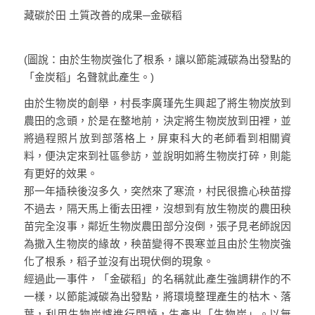
藏碳於田 土質改善的成果─金碳稻
(圖說：由於生物炭強化了根系，讓以節能減碳為出發點的
「金炭稻」名聲就此產生。)
由於生物炭的創舉，村長李廣瑾先生興起了將生物炭放到
農田的念頭，於是在整地前，決定將生物炭放到田裡，並
將過程照片放到部落格上，屏東科大的老師看到相關資
料，便決定來到社區參訪，並說明如將生物炭打碎，則能
有更好的效果。
那一年插秧後沒多久，突然來了寒流，村民很擔心秧苗撐
不過去，隔天馬上衝去田裡，沒想到有放生物炭的農田秧
苗完全沒事，鄰近生物炭農田部分沒倒，張子見老師說因
為撒入生物炭的緣故，秧苗變得不畏寒並且由於生物炭強
化了根系，稻子並沒有出現伏倒的現象。
經過此一事件，「金碳稻」的名稱就此產生強調耕作的不
一樣，以節能減碳為出發點，將環境整理產生的枯木、落
葉，利用生物炭爐進行悶燒，生產出「生物炭」。以無