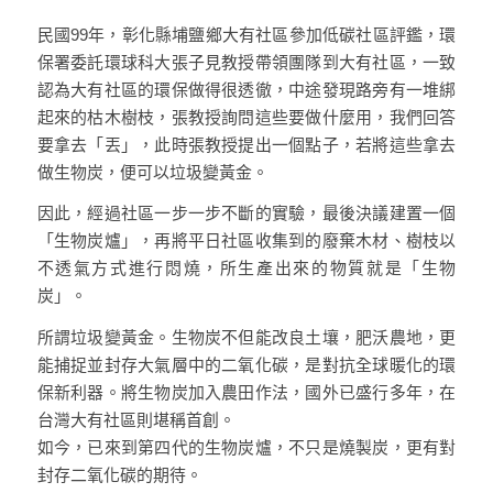
民國99年，彰化縣埔鹽鄉大有社區參加低碳社區評鑑，環
保署委託環球科大張子見教授帶領團隊到大有社區，一致
認為大有社區的環保做得很透徹，中途發現路旁有一堆綁
起來的枯木樹枝，張教授詢問這些要做什麼用，我們回答
要拿去「丟」，此時張教授提出一個點子，若將這些拿去
做生物炭，便可以垃圾變黃金。
因此，經過社區一步一步不斷的實驗，最後決議建置一個
「生物炭爐」，再將平日社區收集到的廢棄木材、樹枝以
不透氣方式進行悶燒，所生產出來的物質就是「生物
炭」。
所謂垃圾變黃金。生物炭不但能改良土壤，肥沃農地，更
能捕捉並封存大氣層中的二氧化碳，是對抗全球暖化的環
保新利器。將生物炭加入農田作法，國外已盛行多年，在
台灣大有社區則堪稱首創。
如今，已來到第四代的生物炭爐，不只是燒製炭，更有對
封存二氧化碳的期待。