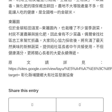
毒、無化肥的環保概念耕田，農地不大導致產量不多，但
能讓人吃的健康，是全國唯一的金碳米。
東籬園
位於金碳稻田溫室─東籬園內，也栽種了不少當季蔬菜，
村民不灑農藥與施化肥，因此會有不少菜蟲，偶爾會找社
區志工來幫忙抓蟲，大家同心協力採收後，將充滿了最天
然美味的新鮮蔬菜，提供給社區長者中午共餐使用，不但
健康滿分，更將關心長者的大愛永續傳遞。
原文請詳見：
https://sites.google.com/view/tayu/%E5%A4%A7%E
target= 彰化縣埔鹽鄉大有社區發展協會
Share this entry