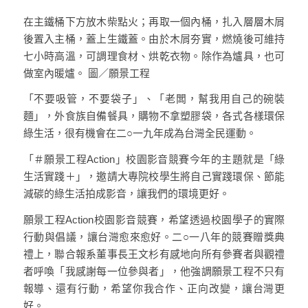
在主鐵桶下方放木柴點火；再取一個內桶，扎入層層木屑
後置入主桶，蓋上生鐵蓋。由於木屑夯實，燃燒後可維持
七小時高溫，可調理食材、烘乾衣物。除作為爐具，也可
做室內暖爐。 圖／願景工程
「不要吸管，不要袋子」、「老闆，幫我用自己的碗裝
麵」，外食族自備餐具，購物不拿塑膠袋，各式各樣環保
綠生活，很有機會在二○一九年成為台灣全民運動。
「＃願景工程Action」校園影音競賽今年的主題就是「綠
生活實踐＋」，邀請大專院校學生將自己實踐環保、節能
減碳的綠生活拍成影音，讓我們的環境更好。
願景工程Action校園影音競賽，希望透過校園學子的實際
行動與倡議，讓台灣愈來愈好。二○一八年的競賽贈獎典
禮上，聯合報系董事長王文杉有感地向所有參賽者與觀禮
者呼喚「我感謝每一位參與者」，他強調願景工程不只有
報導、還有行動，希望你我合作、正向改變，讓台灣更
好。