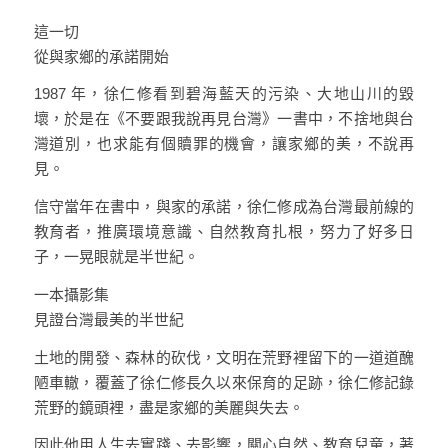
這一切
從與家鄉的承諾開始
1987 年，徐仁修看到碧海藍天的污染、大地山川的毀
壞，於是在《不要跟我說再見台灣》一書中，不捨地與台
灣道別，也求能有個贖罪的機會，讓家鄉的美，不說再
見。
信守當年在書中，與家的承諾，徐仁修成為台灣最前線的
教育者，推廣環境意識、自然教育扎根，努力了好多日
子，一晃眼就是半世紀。
一本攝影集
見證台灣最美的半世紀
土地的開發、森林的砍伐，文明在荒野裡留下的一道道醜
陋車轍，覆蓋了徐仁修長久以來保育的足跡，徐仁修記錄
荒野的鏡頭裡，盡是家鄉的美麗與失去。
因此他用人生去實踐、去影響，關心自然、教育兒童，著