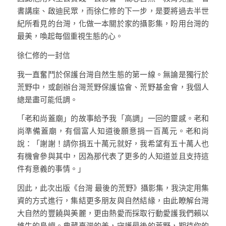
書講座、啟迪民眾，而徐仁修的下一步，是要將過去半世
紀所看見的台灣，化做一本關於家的攝影集，盼用台灣的
最美，喚起每個重視生態的心。
徐仁修的一封信
我一直奮鬥於保護台灣自然生態的第一線。無論是獨行於
荒野中，或創辦台灣荒野保護協會、荒野基金會，我個人
總是盡可能低調。
「老和尚蓋廟」的故事給予我「高調」一回的靈感。老和
尚準備蓋廟，有個富人知道後願意捐一百萬元。老和尚
說：「謝謝！請你捐五十萬元就好，我希望有五十萬人也
有機會參與其中，因為那代表了更多的人知道並且支持這
件有意義的事情。」
因此，此次出版《台灣 最後的荒野》攝影集，我決定用集
資的方式進行，集結更多朋友與自然結緣，由此瞭解台灣
大自然的豐饒與美麗，更由熱愛而採取行動愛護我們賴以
維生的島嶼。典藏臺灣的美，守護最後的荒野，期待你的